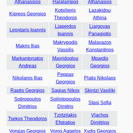
Athanassios
Haralampos
Athanasios
Kotsilieris
Lazakidou
Kipreos Georgios
Theodoros
Athina
Liaperdos
Liargovas
Leontaris Ioannis
Ioannis
Panagiotis
Makrypodis
Malavazos
Makris Ilias
Vassilis
Konstantinos
Markantonatos
Mavridoglou
Mpardis
Andreas
Georgios
Georgios
Peppas
Nikolaros Ilias
Platis Nikolaos
Georgios
Raptis Georgios
Sagias Nikos
Skintzi Vasiliki
Sotiropoulos
Spiliotopoulos
Stasi Sofia
Dimitrios
Dimitris
Tzirtzilakis
Vlachos
Tsekos Theodoros
Efstratios
Dimitrios
Vorgias Georgios
Voros Aggelos
Xydis Georgios