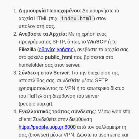
Δημιουργία Περιεχομένου:
Δημιουργήστε τα
index.html
αρχεία HTML (π.χ.
) στον
υπολογιστή σας.
Ανεβάστε τα Αρχεία:
Με τη χρήση ενός
προγράμματος SFTP, όπως το
WinSCP
ή το
Filezilla
(
οδηγίες χρήσης
), ανεβάστε τα αρχεία σας
στο φάκελο
public_html
που βρίσκεται στο
homefolder σας στον server.
Σύνδεση στον Server:
Για την διαχείριση της
ιστοσελίδας σας, συνδεθείτε μέσω SFTP
χρησιμοποιώντας το VPN ή το εσωτερικό δίκτυο
του ΠαΠελ στη διεύθυνση του server
(people.uop.gr).
Εναλλακτικός τρόπος σύνδεσης:
Μέσω web sftp
client: Συνδεθείτε στην διεύθυνση
https://people.uop.gr:8000
από τον φυλλομετρητή
σας (browser) μέσω VPN. Δώστε το username και