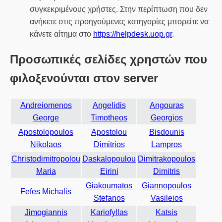
συγκεκριμένους χρήστες. Στην περίπτωση που δεν
ανήκετε στις προηγούμενες κατηγορίες μπορείτε να
κάνετε αίτημα στο
https://helpdesk.uop.gr
.
Προσωπικές σελίδες χρηστών που
φιλοξενούνται στον server
Andreiomenos
Angelidis
Angouras
George
Timotheos
Georgios
Apostolopoulos
Apostolou
Bisdounis
Nikolaos
Dimitrios
Lampros
Christodimitropolou
Daskalopoulou
Dimitrakopoulos
Maria
Eirini
Dimitris
Giakoumatos
Giannopoulos
Fefes Michalis
Stefanos
Vasileios
Jimogiannis
Kariofyllas
Katsis